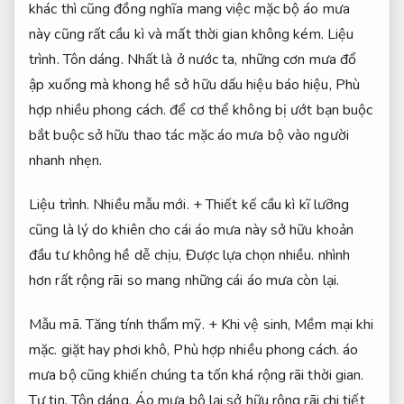
khác thì cũng đồng nghĩa mang việc mặc bộ áo mưa
này cũng rất cầu kì và mất thời gian không kém.
Liệu
trình.
Tôn dáng.
Nhất là ở nước ta, những cơn mưa đổ
ập xuống mà khong hề sở hữu dấu hiệu báo hiệu,
Phù
hợp nhiều phong cách.
để cơ thể không bị ướt bạn buộc
bắt buộc sở hữu thao tác mặc áo mưa bộ vào người
nhanh nhẹn.
Liệu trình.
Nhiều mẫu mới.
+ Thiết kế cầu kì kĩ lưỡng
cũng là lý do khiên cho cái áo mưa này sở hữu khoản
đầu tư không hề dễ chịu,
Được lựa chọn nhiều.
nhình
hơn rất rộng rãi so mang những cái áo mưa còn lại.
Mẫu mã.
Tăng tính thẩm mỹ.
+ Khi vệ sinh,
Mềm mại khi
mặc.
giặt hay phơi khô,
Phù hợp nhiều phong cách.
áo
mưa bộ cũng khiến chúng ta tốn khá rộng rãi thời gian.
Tự tin.
Tôn dáng.
Áo mưa bộ lại sở hữu rộng rãi chi tiết