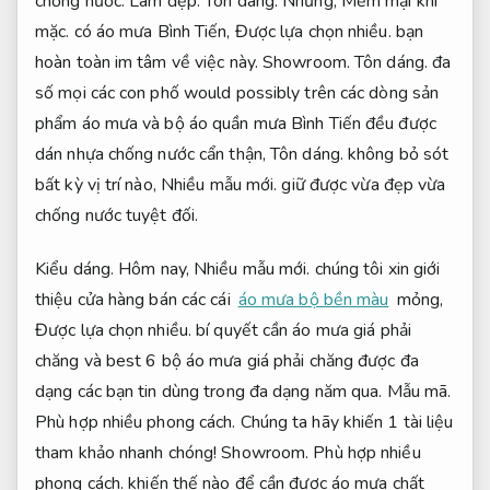
chống nước.
Làm đẹp.
Tôn dáng.
Nhưng,
Mềm mại khi
mặc.
có áo mưa Bình Tiến,
Được lựa chọn nhiều.
bạn
hoàn toàn im tâm về việc này.
Showroom.
Tôn dáng.
đa
số mọi các con phố would possibly trên các dòng sản
phẩm áo mưa và bộ áo quần mưa Bình Tiến đều được
dán nhựa chống nước cẩn thận,
Tôn dáng.
không bỏ sót
bất kỳ vị trí nào,
Nhiều mẫu mới.
giữ được vừa đẹp vừa
chống nước tuyệt đối.
Kiểu dáng.
Hôm nay,
Nhiều mẫu mới.
chúng tôi xin giới
thiệu cửa hàng bán các cái
áo mưa bộ bền màu
mỏng,
Được lựa chọn nhiều.
bí quyết cần áo mưa giá phải
chăng và best 6 bộ áo mưa giá phải chăng được đa
dạng các bạn tin dùng trong đa dạng năm qua.
Mẫu mã.
Phù hợp nhiều phong cách.
Chúng ta hãy khiến 1 tài liệu
tham khảo nhanh chóng!
Showroom.
Phù hợp nhiều
phong cách.
khiến thế nào để cần được áo mưa chất