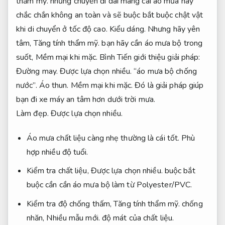
thẩm mỹ.
những chuyến đi dài mang cái áo mưa này
chắc chắn không an toàn và sẽ buộc bắt buộc chật vật
khi di chuyển ở tốc độ cao.
Kiểu dáng.
Nhưng hãy yên
tâm,
Tăng tính thẩm mỹ.
bạn hãy cần áo mưa bộ trong
suốt,
Mềm mại khi mặc.
Bình Tiến giới thiệu giải pháp:
Đường may.
Được lựa chọn nhiều.
“áo mưa bộ chống
nước”.
Áo thun.
Mềm mại khi mặc.
Đó là giải pháp giúp
bạn đi xe máy an tâm hơn dưới trời mưa.
Làm đẹp.
Được lựa chọn nhiều.
Áo mưa chất liệu càng nhẹ thường là cái tốt.
Phù
hợp nhiều độ tuổi.
Kiểm tra chất liệu,
Được lựa chọn nhiều.
buộc bắt
buộc cần cần áo mưa bộ làm từ Polyester/PVC.
Kiểm tra độ chống thấm,
Tăng tính thẩm mỹ.
chống
nhăn,
Nhiều mẫu mới.
độ mát của chất liệu.