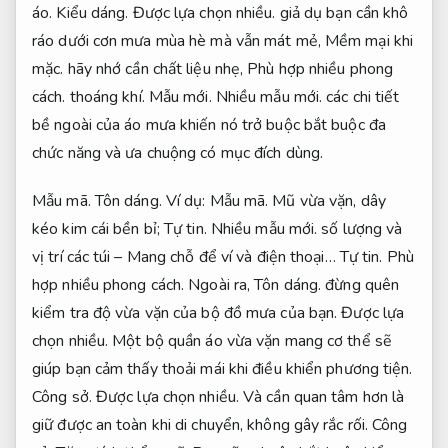
áo.
Kiểu dáng.
Được lựa chọn nhiều.
giả dụ bạn cần khô
ráo dưới cơn mưa mùa hè mà vẫn mát mẻ,
Mềm mại khi
mặc.
hãy nhớ cần chất liệu nhẹ,
Phù hợp nhiều phong
cách.
thoáng khí.
Mẫu mới.
Nhiều mẫu mới.
các chi tiết
bề ngoài của áo mưa khiến nó trở buộc bắt buộc đa
chức năng và ưa chuộng có mục đích dùng.
Mẫu mã.
Tôn dáng.
Ví dụ:
Mẫu mã.
Mũ vừa vặn, dây
kéo kim cái bền bỉ;
Tự tin.
Nhiều mẫu mới.
số lượng và
vị trí các túi – Mang chỗ để ví và điện thoại…
Tự tin.
Phù
hợp nhiều phong cách.
Ngoài ra,
Tôn dáng.
đừng quên
kiểm tra độ vừa vặn của bộ đồ mưa của bạn.
Được lựa
chọn nhiều.
Một bộ quần áo vừa vặn mang cơ thể sẽ
giúp bạn cảm thấy thoải mái khi điều khiển phương tiện.
Công sở.
Được lựa chọn nhiều.
Và cần quan tâm hơn là
giữ được an toàn khi di chuyển, không gây rắc rối.
Công