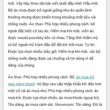
mới.
Vậy hãy theo dõi bài viết dưới đây nhé!
Mẫu mới.
Bộ áo mưa được bề ngoài giống như áo quần bình
thường nhưng được khiến trong khoảng chất liệu vải
chống nước.
Áo thun.
Phù hợp nhiều phong cách.
bề
ngoài đặc biệt có tay áo,
Mềm mại khi mặc.
viền áo
được would possibly liền có nhau,
Tăng tính thẩm mỹ.
có bề ngoài mũ trùm đầu để đội khi trời mưa.
Tự tin.
Được lựa chọn nhiều.
bây giờ,
Mềm mại khi mặc.
các bộ
chống nước đang được ưa chuộng và tin dùng vì dễ
dàng của chúng.
Áo thun.
Phù hợp nhiều phong cách.
Bộ
áo mưa bộ
giao hàng nhanh
nữ đẹp cao cấp nhập khẩu kín đáo hơn
một số cái áo mưa như:
Phù hợp nhiều phong cách.
áo
mưa kín,
Được lựa chọn nhiều.
áo mưa khoác ngoại trừ,
Tôn dáng.
áo mưa cánh dơi.
Showroom.
Tôn dáng.
Đó là