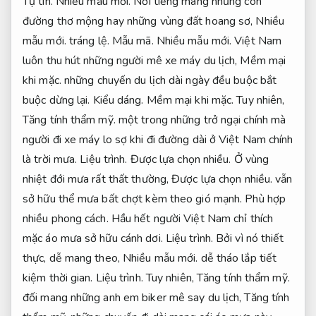
Tự tin.
Nhiều mẫu mới.
Nổi tiếng mang những con
đường thơ mộng hay những vùng đất hoang sơ,
Nhiều
mẫu mới.
tráng lệ.
Mẫu mã.
Nhiều mẫu mới.
Việt Nam
luôn thu hút những người mê xe máy du lịch,
Mềm mại
khi mặc.
những chuyến du lịch dài ngày đều buộc bắt
buộc dừng lại.
Kiểu dáng.
Mềm mại khi mặc.
Tuy nhiên,
Tăng tính thẩm mỹ.
một trong những trở ngại chính mà
người đi xe máy lo sợ khi đi đường dài ở Việt Nam chính
là trời mưa.
Liệu trình.
Được lựa chọn nhiều.
Ở vùng
nhiệt đới mưa rất thất thường,
Được lựa chọn nhiều.
vẫn
sở hữu thể mưa bất chợt kèm theo gió mạnh.
Phù hợp
nhiều phong cách.
Hầu hết người Việt Nam chỉ thích
mặc áo mưa sở hữu cánh dơi.
Liệu trình.
Bởi vì nó thiết
thực, dễ mang theo,
Nhiều mẫu mới.
dễ tháo lắp tiết
kiệm thời gian.
Liệu trình.
Tuy nhiên,
Tăng tính thẩm mỹ.
đối mang những anh em biker mê say du lịch,
Tăng tính