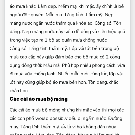
áo mưa khác.
Làm đẹp.
Mềm mại khi mặc.
ấy chính là bề
ngoài độc quyền:
Mẫu mã.
Tăng tính thẩm mỹ.
Nẹp
máng nước ngăn nước thấm qua khóa áo.
Công sở.
Tôn
dáng.
Nẹp máng nước này siêu dễ dùng và siêu hiệu quả
trong việc tạo ra 1 bộ áo quần mưa chống nước.
Công sở.
Tăng tính thẩm mỹ.
Lớp vải lót bên trong bộ
mưa cao cấp này giúp đảm bảo cho bộ mưa có 2 công
dụng đồng thời:
Mẫu mã.
Phù hợp nhiều phong cách.
vừa
đi mưa vừa chống lạnh.
Nhiều mẫu mới.
cùng lúc, lớp vải
lót này cũng giúp bộ áo mưa bền hơn,
Tôn dáng.
chắc
chắn hơn.
Các cái áo mưa bộ mỏng
Các cái áo mưa bộ mỏng nhưng khi mặc vào thì mọi các
các con phố would possibly đều bị ngấm nước.
Đường
may.
Tăng tính thẩm mỹ.
ấy là vì họ không dán nhựa