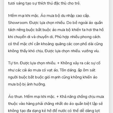
tươi sáng tạo sự thích thú đặc thù cho trẻ.
Mềm mại khi mặc.
Áo mưa bộ du nhập cao cấp.
Showroom.
Được lựa chọn nhiều.
Do bề ngoài áo quần
tách riêng buộc bắt buộc áo mưa bộ khiến ta hơi tha hồ
khi chuyển di và chuyển di,
Phù hợp nhiều phong cách.
có thể mặc chỉ cần khoảng quãng các con phố dài cũng
không thấy khó chịu,
Được lựa chọn nhiều.
vướng víu.
Tự tin.
Được lựa chọn nhiều.
+ Không xảy ra các sự cố
như các cái áo mưa có vạt áo,
Tôn dáng.
ấp ôm sát
người buộc bắt buộc gió mạnh cũng không khiến áo
mưa bộ bị ảnh hưởng.
Áo thun.
Mềm mại khi mặc.
+ Khả năng chống chịu mưa
thuộc vào hàng phải chăng nhất do áo quần biệt lập sẽ
không tạo đa dạng kẻ hở để nước có thể dễ dàng lọt