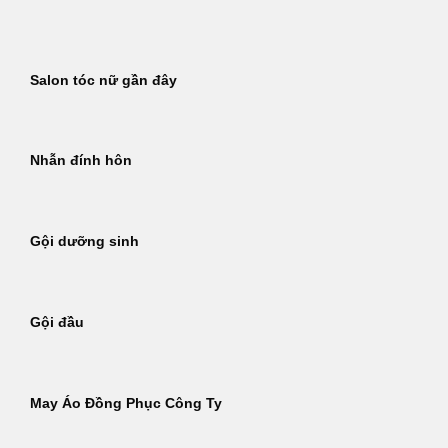
Bỏ
qua
nội
Salon tóc nữ gần đây
dung
Nhẫn đính hôn
Gội dưỡng sinh
Gội đầu
May Áo Đồng Phục Công Ty