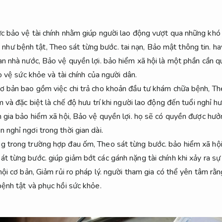
ức bảo vệ tài chính nhằm giúp người lao động vượt qua những khó 
như bệnh tật,
Theo sát từng bước.
tai nạn,
Bảo mật thông tin.
hay
an nhà nước,
Bảo vệ quyền lợi.
bảo hiểm xã hội là một phần cần q
 vệ sức khỏe và tài chính của người dân.
cơ bản bao gồm việc chi trả cho khoản đầu tư khám chữa bệnh,
Th
 và đặc biệt là chế độ hưu trí khi người lao động đến tuổi nghỉ h
 gia bảo hiểm xã hội,
Bảo vệ quyền lợi.
họ sẽ có quyền được hưởn
 nghỉ ngơi trong thời gian dài.
ng trong trường hợp đau ốm,
Theo sát từng bước.
bảo hiểm xã hội 
át từng bước.
giúp giảm bớt các gánh nặng tài chính khi xảy ra sự
ội cơ bản,
Giảm rủi ro pháp lý.
người tham gia có thể yên tâm rằ
bệnh tật và phục hồi sức khỏe.