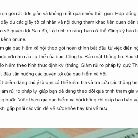
rọn gói rất đơn giản và không mất quá nhiều thời gian.
Hợp đồng.
 đầy đủ các giấy tờ cá nhân và nội dung tham khảo liên quan đến 
o vệ quyền lợi.
Sau đó,
Lộ trình rõ ràng.
bạn có thể đăng ký bảo hi
 kênh online.
m gia bảo hiểm xã hội theo gói hoàn chỉnh bắt đầu từ việc điền n
hợp với nhu cầu cụ thể của bạn.
Công ty.
Bảo mật thông tin.
Sau kh
o hiểm theo hình thức định kỳ (tháng,
Giảm rủi ro pháp lý.
quý,
Th
t đầu tận hưởng các quyền lợi của bảo hiểm xã hội.
 điểm đáng chú ý là bạn có thể kiểm tra và tra cứu các thông tin
iảm rủi ro pháp lý.
giúp bạn dễ dàng theo dõi quá trình tham gia 
ng bước.
Việc tham gia bảo hiểm xã hội không chỉ giúp bạn bảo v
khi gặp phải các vấn đề về sức khỏe hay khi về hưu.
.