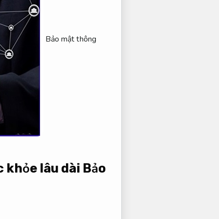
Bảo mật thông
c khỏe lâu dài
Bảo