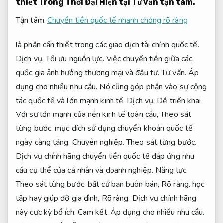
thiết Trong Thời Đại Hiện tại
Tư vấn tận tâm.
Tận tâm.
Chuyển tiền quốc tế nhanh chóng rõ ràng
là phần cần thiết trong các giao dịch tài chính quốc tế.
Dịch vụ.
Tối ưu nguồn lực.
Việc chuyển tiền giữa các
quốc gia ảnh hưởng thương mại và đầu tư.
Tư vấn.
Áp
dụng cho nhiều nhu cầu.
Nó cũng góp phần vào sự cộng
tác quốc tế và lớn mạnh kinh tế.
Dịch vụ.
Dễ triển khai.
Với sự lớn mạnh của nền kinh tế toàn cầu,
Theo sát
từng bước.
mục đích sử dụng chuyển khoản quốc tế
ngày càng tăng.
Chuyên nghiệp.
Theo sát từng bước.
Dịch vụ chính hãng chuyển tiền quốc tế đáp ứng nhu
cầu cụ thể của cá nhân và doanh nghiệp.
Năng lực.
Theo sát từng bước.
bất cứ bạn buôn bán,
Rõ ràng.
học
tập hay giúp đỡ gia đình,
Rõ ràng.
Dịch vụ chính hãng
này cực kỳ bổ ích.
Cam kết.
Áp dụng cho nhiều nhu cầu.